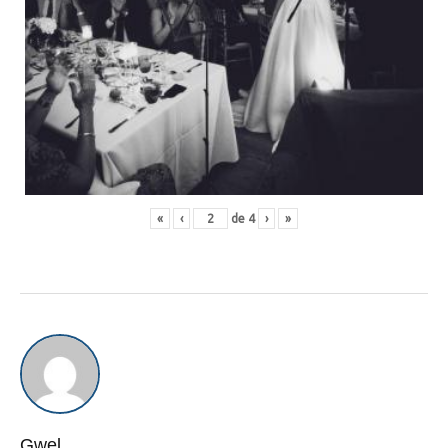
«
‹
de
4
›
»
Gwel